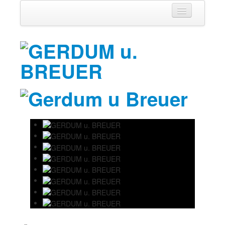
Unternehmen
Leitbild
Firmengeschichte
Referenzen
Standorte
Partner
Leistungen
Brückenbau
Ingenieurbau
Bauwerksinstandsetzung
Schalungsbau
Bauverfahren
Freivorbau
Traggerüst