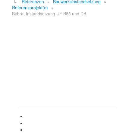
Referenzen
»
Bauwerksinstandsetzung
»
Taktschiebeverfahren
Referenzprojekt(e)
»
Zertifizierungen
Bebra, Instandsetzung UF B83 und DB
Karriere
Bebra,
Instandsetzung UF
B83 und DB
REFERENZPROJEKTE -
BEBRA, INSTANDS. UF B83
UND DB